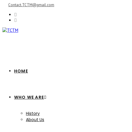
Skip
Contact.TCTM@gmail.com
to
content
HOME
WHO WE ARE
History
About Us