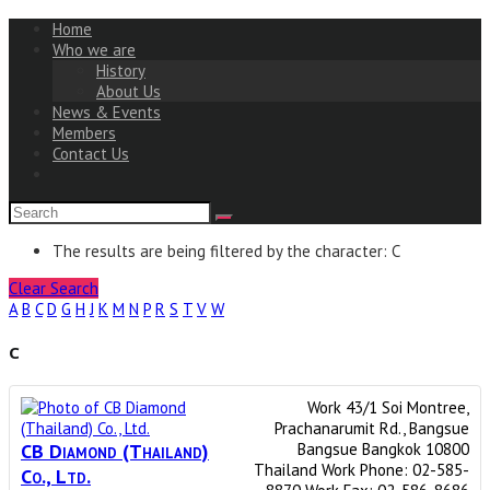
Home
Who we are
History
About Us
News & Events
Members
Contact Us
The results are being filtered by the character: C
Clear Search
A
B
C
D
G
H
J
K
M
N
P
R
S
T
V
W
C
Work
43/1 Soi Montree,
Prachanarumit Rd.,
Bangsue
CB Diamond (Thailand)
Bangsue
Bangkok
10800
Thailand
Work Phone
:
02-585-
Co., Ltd.